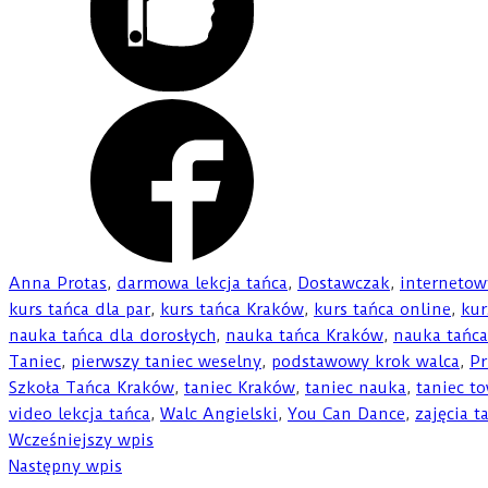
Anna Protas
,
darmowa lekcja tańca
,
Dostawczak
,
internetow
kurs tańca dla par
,
kurs tańca Kraków
,
kurs tańca online
,
kur
nauka tańca dla dorosłych
,
nauka tańca Kraków
,
nauka tańca
Taniec
,
pierwszy taniec weselny
,
podstawowy krok walca
,
Pr
Szkoła Tańca Kraków
,
taniec Kraków
,
taniec nauka
,
taniec t
video lekcja tańca
,
Walc Angielski
,
You Can Dance
,
zajęcia t
Wcześniejszy wpis
Następny wpis