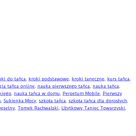
oki do tańca
,
kroki podstawowe
,
kroki taneczne
,
kurs tańca
,
cja tańca online
,
nauka pierwszego tańca
,
nauka tańca
,
kiego
,
nauka tańca w domu
,
Perpetum Mobile
,
Pierwszy
a
,
Sukienka Mocy
,
szkoła tańca
,
szkoła tańca dla dorosłych
,
weselny
,
Tomek Rachwalski
,
Użytkowy Taniec Towarzyski
,