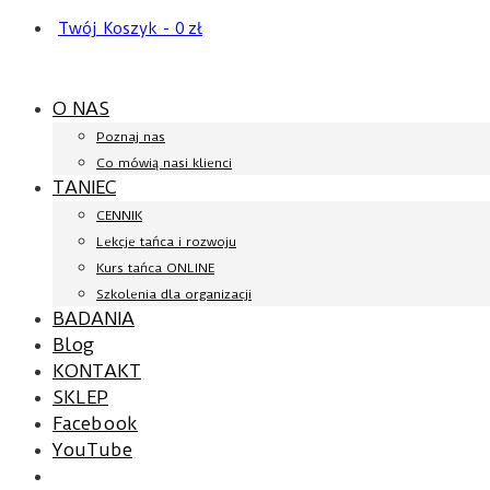
Twój Koszyk
-
0
zł
O NAS
Poznaj nas
Co mówią nasi klienci
TANIEC
CENNIK
Lekcje tańca i rozwoju
Kurs tańca ONLINE
Szkolenia dla organizacji
BADANIA
Blog
KONTAKT
SKLEP
Facebook
YouTube