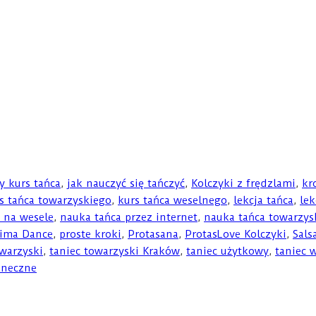
y kurs tańca
,
jak nauczyć się tańczyć
,
Kolczyki z frędzlami
,
kr
s tańca towarzyskiego
,
kurs tańca weselnego
,
lekcja tańca
,
lek
 na wesele
,
nauka tańca przez internet
,
nauka tańca towarzys
ima Dance
,
proste kroki
,
Protasana
,
ProtasLove Kolczyki
,
Sals
owarzyski
,
taniec towarzyski Kraków
,
taniec użytkowy
,
taniec 
aneczne