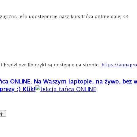
ięczni, jeśli udostępnicie nasz kurs tańca online dalej <3
mi FrędzLove Kolczyki są dostępne na stronie:
https://annapro
tańca ONLINE. Na Waszym laptopie, na żywo, be
rezy :) Klik!