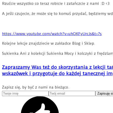
Rzućcie wszystko co teraz robicie i zatańczcie z nami :D <3
A jeśli czujecie, że może się to komuś przydać, będziemy wdz
https://www.youtube.com/watch?v=uhQKFyUrcJs&t=7s
Kolejne lekcje znajdziecie w zakładce Blog i Sklep.
Sukienka Ani z kolekcji Sukienka Mocy i kolczyki z frędzla
Zapraszamy Was też do skorzystania z lekcji 
wskazówek i przygotuje do każdej tanecznej imp
Zapisz się, by być z nami na bieżąco.