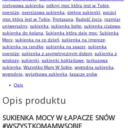
nietypowa sukienka
,
odkryj moc która jest w Tobie
,
oversize
,
oversizowa sukienka
,
piękne sukienki
,
poczuj
moc która jest w Tobie
,
Protasana
,
Radość życia
,
rozmiar
uniwersalny
,
sukienka
,
sukienka boho
,
sukienka ciążowa
,
sukienka do kolana
,
Sukienka która daje moc
,
Sukienka
Mocy
,
sukienka na co dzień
,
sukienka na imprezę
,
sukienka na randkę
,
sukienka na spacer
,
sukienka
oversize
,
sukienka z asymetrycznym dołem
,
sukienka z
wiskozy
,
sukienki
,
sukienki koktajlowe
,
turkusowa
sukienka
,
Wszystko Mam W Sobie
,
wygodna sukienka
,
wygodnie
,
wyjątkowa sukienka
,
łapacze snów
Opis
Opis produktu
SUKIENKA MOCY W ŁAPACZE SNÓW
#WSZYSTKOMAMWSOBIE