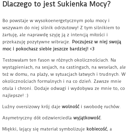
Dlaczego to jest Sukienka Mocy?
Bo powstaje w wysokoenergetycznym polu mocy i
wszywam do niej silnik odrzutowy! Z tym silnikiem to
żartuję, ale naprawdę szyję ją z intencją miłości i
przekazuję pozytywne wibracje.
Poczujesz w niej swoją
moc i pokochasz siebie jeszcze bardziej! <3
Testowałam ten fason w różnych okolicznościach. Na
wystąpieniach, na sesjach, na castingach, na weselach, ale
też w domu, na plaży, w sytuacjach łatwych i trudnych. W
okolicznościach formalnych i na co dzień. Zawsze mnie
otula i chroni. Dodaje odwagi i wydobywa ze mnie to, co
najlepsze! :)
Luźny oversizowy krój daje
wolność
i swobodę ruchów.
Asymetryczny dół odzwierciedla
wyjątkowość
.
Miękki, lejący się materiał symbolizuje
kobiecość
, a