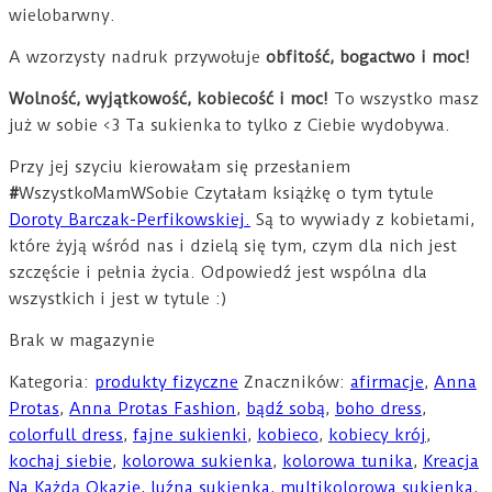
wielobarwny.
A wzorzysty nadruk przywołuje
obfitość, bogactwo i moc!
Wolność, wyjątkowość, kobiecość i moc!
To wszystko masz
już w sobie <3 Ta sukienka to tylko z Ciebie wydobywa.
Przy jej szyciu kierowałam się przesłaniem
#
WszystkoMamWSobie Czytałam książkę o tym tytule
Doroty Barczak-Perfikowskiej.
Są to wywiady z kobietami,
które żyją wśród nas i dzielą się tym, czym dla nich jest
szczęście i pełnia życia. Odpowiedź jest wspólna dla
wszystkich i jest w tytule :)
Brak w magazynie
Kategoria:
produkty fizyczne
Znaczników:
afirmacje
,
Anna
Protas
,
Anna Protas Fashion
,
bądź sobą
,
boho dress
,
colorfull dress
,
fajne sukienki
,
kobieco
,
kobiecy krój
,
kochaj siebie
,
kolorowa sukienka
,
kolorowa tunika
,
Kreacja
Na Każdą Okazję
,
luźna sukienka
,
multikolorowa sukienka
,