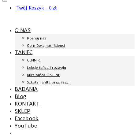
Twój Koszyk
-
0
zł
O NAS
Poznaj nas
Co mówią nasi klienci
TANIEC
CENNIK
Lekcje tańca i rozwoju
Kurs tańca ONLINE
Szkolenia dla organizacji
BADANIA
Blog
KONTAKT
SKLEP
Facebook
YouTube