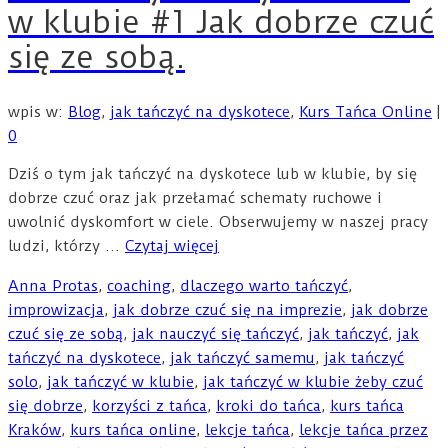
w klubie #1 Jak dobrze czuć
się ze sobą.
wpis w:
Blog
,
jak tańczyć na dyskotece
,
Kurs Tańca Online
|
0
Dziś o tym jak tańczyć na dyskotece lub w klubie, by się
dobrze czuć oraz jak przełamać schematy ruchowe i
uwolnić dyskomfort w ciele. Obserwujemy w naszej pracy
ludzi, którzy …
Czytaj więcej
Anna Protas
,
coaching
,
dlaczego warto tańczyć
,
improwizacja
,
jak dobrze czuć się na imprezie
,
jak dobrze
czuć się ze sobą
,
jak nauczyć się tańczyć
,
jak tańczyć
,
jak
tańczyć na dyskotece
,
jak tańczyć samemu
,
jak tańczyć
solo
,
jak tańczyć w klubie
,
jak tańczyć w klubie żeby czuć
się dobrze
,
korzyści z tańca
,
kroki do tańca
,
kurs tańca
Kraków
,
kurs tańca online
,
lekcje tańca
,
lekcje tańca przez