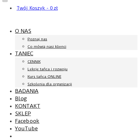
Twój Koszyk
-
0
zł
O NAS
Poznaj nas
Co mówią nasi klienci
TANIEC
CENNIK
Lekcje tańca i rozwoju
Kurs tańca ONLINE
Szkolenia dla organizacji
BADANIA
Blog
KONTAKT
SKLEP
Facebook
YouTube