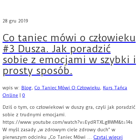
28
gru 2019
Co taniec mówi o człowieku
#3 Dusza. Jak poradzić
sobie z emocjami w szybki i
prosty sposób.
wpis w:
Blog
,
Co Taniec Mówi O Człowieku
,
Kurs Tańca
Online
|
0
Dziś o tym, co człowiekowi w duszy gra, czyli jak poradzić
sobie z trudnymi emocjami.
https://www.youtube.com/watch?v=EydRTXLg8WM&t=14s
W myśl zasady „w zdrowym ciele zdrowy duch” w
pierwszym odcinku „Co Taniec Mówi …
Czytaj więcej