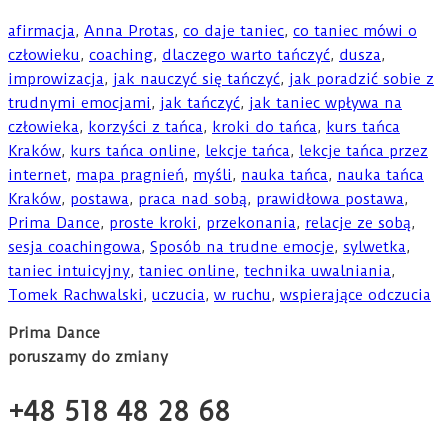
afirmacja
,
Anna Protas
,
co daje taniec
,
co taniec mówi o
człowieku
,
coaching
,
dlaczego warto tańczyć
,
dusza
,
improwizacja
,
jak nauczyć się tańczyć
,
jak poradzić sobie z
trudnymi emocjami
,
jak tańczyć
,
jak taniec wpływa na
człowieka
,
korzyści z tańca
,
kroki do tańca
,
kurs tańca
Kraków
,
kurs tańca online
,
lekcje tańca
,
lekcje tańca przez
internet
,
mapa pragnień
,
myśli
,
nauka tańca
,
nauka tańca
Kraków
,
postawa
,
praca nad sobą
,
prawidłowa postawa
,
Prima Dance
,
proste kroki
,
przekonania
,
relacje ze sobą
,
sesja coachingowa
,
Sposób na trudne emocje
,
sylwetka
,
taniec intuicyjny
,
taniec online
,
technika uwalniania
,
Tomek Rachwalski
,
uczucia
,
w ruchu
,
wspierające odczucia
Prima Dance
poruszamy do zmiany
+48 518 48 28 68