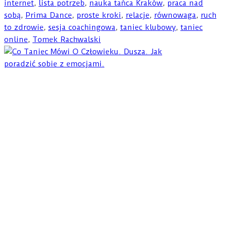
internet
,
lista potrzeb
,
nauka tańca Kraków
,
praca nad
sobą
,
Prima Dance
,
proste kroki
,
relacje
,
równowaga
,
ruch
to zdrowie
,
sesja coachingowa
,
taniec klubowy
,
taniec
online
,
Tomek Rachwalski