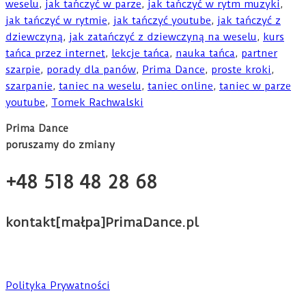
weselu
,
jak tańczyć w parze
,
jak tańczyć w rytm muzyki
,
jak tańczyć w rytmie
,
jak tańczyć youtube
,
jak tańczyć z
dziewczyną
,
jak zatańczyć z dziewczyną na weselu
,
kurs
tańca przez internet
,
lekcje tańca
,
nauka tańca
,
partner
szarpie
,
porady dla panów
,
Prima Dance
,
proste kroki
,
szarpanie
,
taniec na weselu
,
taniec online
,
taniec w parze
youtube
,
Tomek Rachwalski
Prima Dance
poruszamy do zmiany
+48 518 48 28 68
kontakt[małpa]PrimaDance.pl
Polityka Prywatności