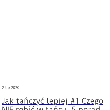
2
lip 2020
Jak tańczyć lepiej #1 Czego
NIE robić w tańcu. 5 porad