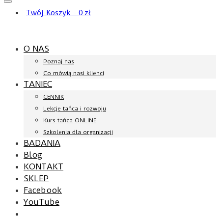
Twój Koszyk
-
0
zł
O NAS
Poznaj nas
Co mówią nasi klienci
TANIEC
CENNIK
Lekcje tańca i rozwoju
Kurs tańca ONLINE
Szkolenia dla organizacji
BADANIA
Blog
KONTAKT
SKLEP
Facebook
YouTube