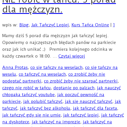
dla mężczyzn.
wpis w:
Blog
,
Jak Tańczyć Lepiej
,
Kurs Tańca Online
|
1
Mamy dziś 5 porad dla mężczyzn jak tańczyć lepiej.
Opowiemy o najczęstszych błędach panów na parkiecie
oraz jak ich unikać ;) Premiera kolejnego odcinka w
każdy czwartek o 18:00. …
Czytaj więcej
Anna Protas
,
co się tańczy na weselach
,
co się tańczy na
weselu
,
co tańczyć na weselach
,
co zrobić żeby nie
podeptać partnerki
,
co zrobić żeby nie szarpać partnerki
,
czego nie robić w tańcu
,
deptanie po palcach
,
jak nauczyć
chłopaka tańczyć youtube
,
jak poczuć pewność na
parkiecie
,
jak polubić tańczyć
,
jak się nauczyć tańczyć
,
jak
tańczyć
,
jak tańczyć bez alkoholu
,
jak tańczyć dla faceta
,
jak tańczyć gdy się nie umie
,
jak tańczyć lepiej
,
jak tańczyć
na dyskotece
,
jak tańczyć na imprezie
,
jak tańczyć na