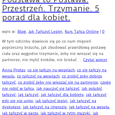
Przestrzeń. Trzymanie. 5
porad dla kobiet.
wpis w:
Blog
,
Jak Tańczyć Lepiej
,
Kurs Tańca Online
|
0
W tym odcinku dowiecie się po co nam mięsień
poprzeczny brzucha, jak zbudować prawidłową postawę
ciała oraz wygodne trzymanie, żeby nie wieszać się na
partnerze, nie mylić kroków, nie ściskać …
Czytaj więcej
Anna Protas
,
co się tańczy na weselach
,
co się tańczy na
weselu
,
co tańczyć na weselach
,
co zrobić żeby dobrze
tańczyć
,
co zrobić żeby nie wieszać się na partnerze
,
czego
nie robić w tańcu
,
jak nauczyć się tańczyć
,
jak polubić
tańczyć
,
jak tańczyć
,
jak tańczyć dla kobiety
,
jak tańczyć
gdy się nie umie
,
jak tańczyć lepiej
,
jak tańczyć na
dyskotece
,
jak tańczyć na imprezie
,
jak tańczyć na weselu
,
jak tańczyć w parze
,
jak tańczyć w rytm muzyki
,
jak