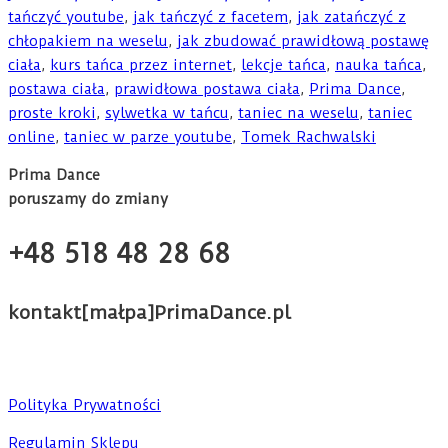
tańczyć youtube
,
jak tańczyć z facetem
,
jak zatańczyć z
chłopakiem na weselu
,
jak zbudować prawidłową postawę
ciała
,
kurs tańca przez internet
,
lekcje tańca
,
nauka tańca
,
postawa ciała
,
prawidłowa postawa ciała
,
Prima Dance
,
proste kroki
,
sylwetka w tańcu
,
taniec na weselu
,
taniec
online
,
taniec w parze youtube
,
Tomek Rachwalski
Prima Dance
poruszamy do zmiany
+48 518 48 28 68
kontakt[małpa]PrimaDance.pl
Polityka Prywatności
Regulamin Sklepu