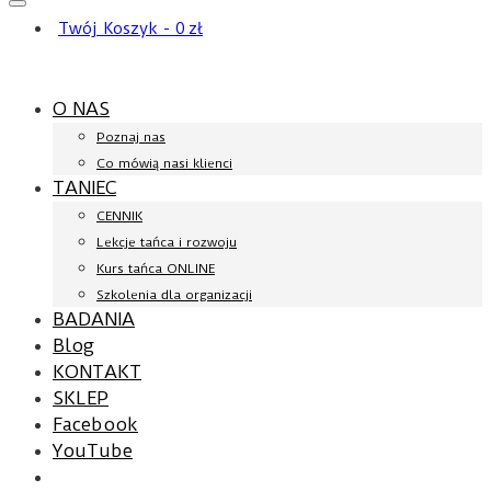
Twój Koszyk
-
0
zł
O NAS
Poznaj nas
Co mówią nasi klienci
TANIEC
CENNIK
Lekcje tańca i rozwoju
Kurs tańca ONLINE
Szkolenia dla organizacji
BADANIA
Blog
KONTAKT
SKLEP
Facebook
YouTube