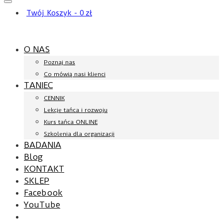
Twój Koszyk
-
0
zł
O NAS
Poznaj nas
Co mówią nasi klienci
TANIEC
CENNIK
Lekcje tańca i rozwoju
Kurs tańca ONLINE
Szkolenia dla organizacji
BADANIA
Blog
KONTAKT
SKLEP
Facebook
YouTube