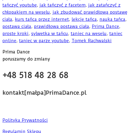
tańczyć youtube
,
jak tańczyć z facetem
,
jak zatańczyć z
chłopakiem na weselu
,
jak zbudować prawidłową postawę
ciała
,
kurs tańca przez internet
,
lekcje tańca
,
nauka tańca
,
postawa ciała
,
prawidłowa postawa ciała
,
Prima Dance
,
proste kroki
,
sylwetka w tańcu
,
taniec na weselu
,
taniec
online
,
taniec w parze youtube
,
Tomek Rachwalski
Prima Dance
poruszamy do zmiany
+48 518 48 28 68
kontakt[małpa]PrimaDance.pl
Polityka Prywatności
Regulamin Sklepu