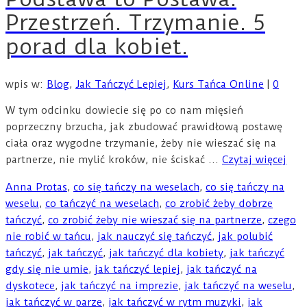
Przestrzeń. Trzymanie. 5
porad dla kobiet.
wpis w:
Blog
,
Jak Tańczyć Lepiej
,
Kurs Tańca Online
|
0
W tym odcinku dowiecie się po co nam mięsień
poprzeczny brzucha, jak zbudować prawidłową postawę
ciała oraz wygodne trzymanie, żeby nie wieszać się na
partnerze, nie mylić kroków, nie ściskać …
Czytaj więcej
Anna Protas
,
co się tańczy na weselach
,
co się tańczy na
weselu
,
co tańczyć na weselach
,
co zrobić żeby dobrze
tańczyć
,
co zrobić żeby nie wieszać się na partnerze
,
czego
nie robić w tańcu
,
jak nauczyć się tańczyć
,
jak polubić
tańczyć
,
jak tańczyć
,
jak tańczyć dla kobiety
,
jak tańczyć
gdy się nie umie
,
jak tańczyć lepiej
,
jak tańczyć na
dyskotece
,
jak tańczyć na imprezie
,
jak tańczyć na weselu
,
jak tańczyć w parze
,
jak tańczyć w rytm muzyki
,
jak